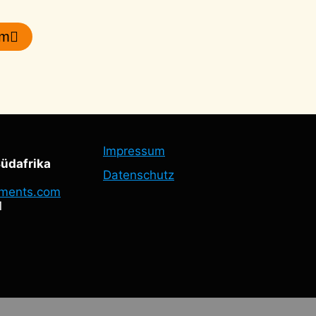
hm
Impressum
üdafrika
Datenschutz
ments.com
1